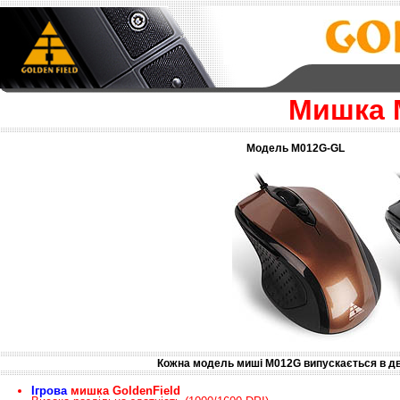
Мишка 
Модель M012G-GL 
Кожна модель миші M012G випускається в двох
Ігрова
мишка
GoldenField