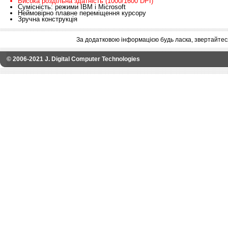
Висока роздільна здатність (1000/1600 DPI)
Сумісність: режими IBM і Microsoft
Неймовірно плавне переміщення курсору
Зручна конструкція
За додатковою інформацією будь ласка, звертайтес
© 2006-2021 J. Digital Computer Technologies