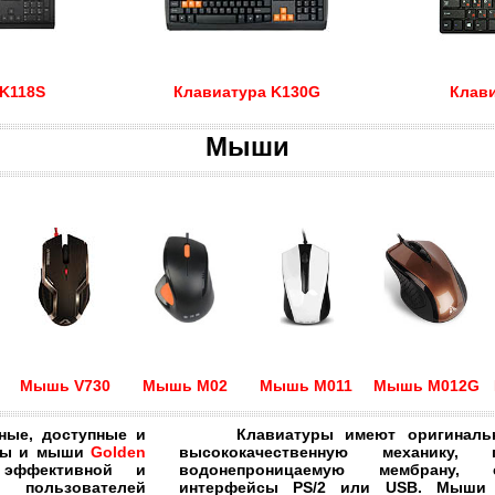
 K118S
Клавиатура K130G
Клави
Мыши
Мышь V730
Мышь M02
Мышь M011
Мышь M012G
е, доступные и
Клавиатуры имеют оригинальны
уры и мыши
Golden
высококачественную механику, г
ффективной и
водонепроницаемую мембрану, с
 пользователей
интерфейсы PS/2 или USB. Мыши