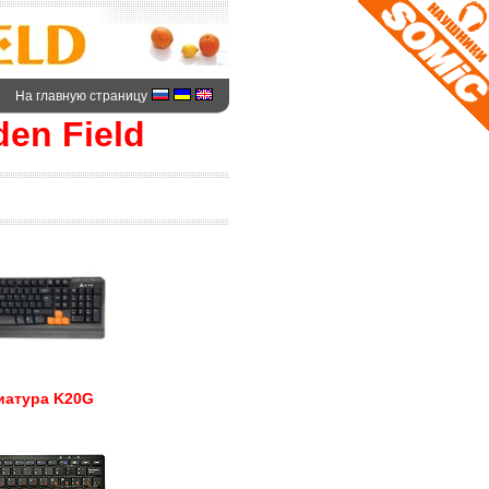
На главную страницу
en Field
иатура K20G