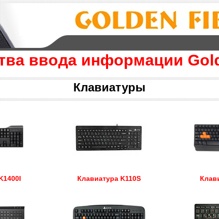
тва ввода информации Gold
Клавиатуры
K1400I
Клавиатура K110S
Клав