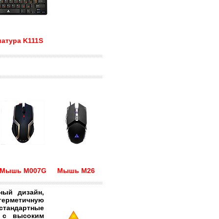
атура K111S
Мышь M007G
Мышь M26
й дизайн,
ерметичную
тандартные
 с высоким